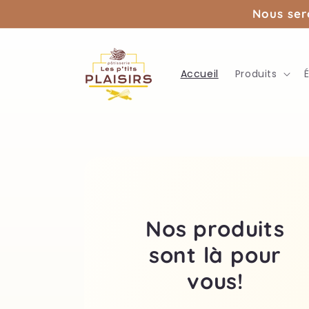
et
Nous ser
passer
au
contenu
Accueil
Produits
Nos produits
sont là pour
vous!