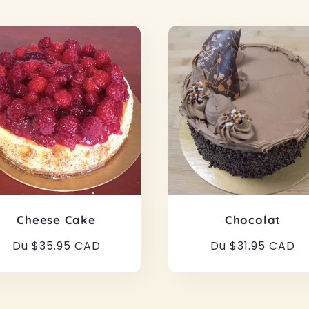
Cheese Cake
Chocolat
Prix
Du $35.95 CAD
Prix
Du $31.95 CAD
habituel
habituel