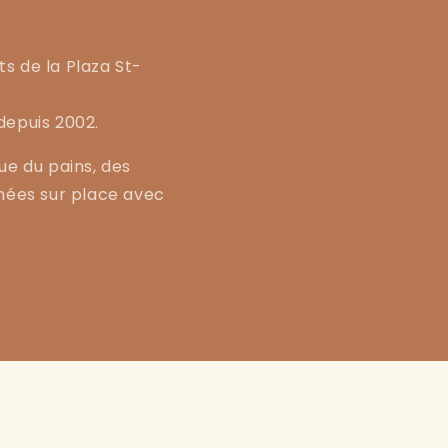
s
ts de la Plaza St-
depuis 2002.
ue du pains, des
inées sur place avec